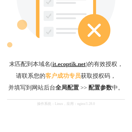
末匹配到本域名(
it.ecoptik.net
)的有效授权，
请联系您的
客户成功专员
获取授权码，
并填写到网站后台
全局配置
>>
配置参数
中。
操作系统：Linux，应用：nginx/1.28.0